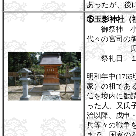
あったが、後
⑮玉影神社（
御祭神 小舎人
代々の宮司の
氏子内の英
祭礼日 １
明和年中(17
家）の祖であ
信を境内に勧
った人、又氏
治以降、戊申
兵等々の戦争
まで、国家の