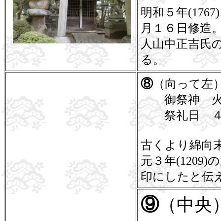
明和５年(176
月１６日修造。
人山中正吉氏
る。
⑧
（向って左
御祭神 火結命
祭礼日 ４
古くより綿向
元３年(120
印にしたと伝
⑨
（中央