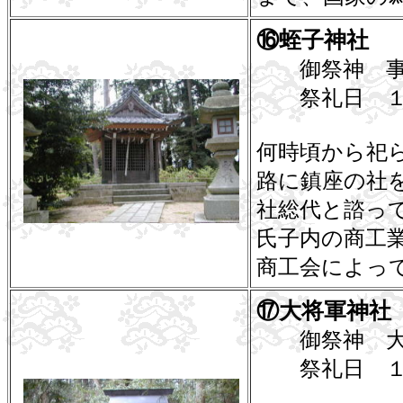
⑯蛭子神社 
御祭神 事代
祭礼日 １
何時頃から祀
路に鎮座の社を
社総代と諮っ
氏子内の商工業
商工会によっ
⑰大将軍神社
御祭神 大
祭礼日 １