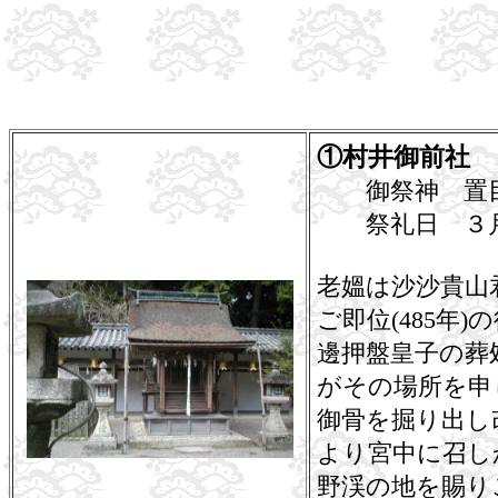
①村井御前社
御祭神 置目
祭礼日 ３
老媼は沙沙貴山
ご即位(485年
邊押盤皇子の葬
がその場所を申
御骨を掘り出し
より宮中に召し
野渓の地を賜り