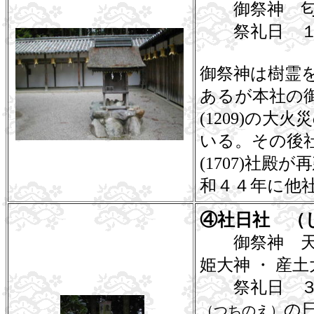
御祭神 匂
祭礼日 １
御祭神は樹霊
あるが本社の
(1209)の
いる。その後
(1707)社
和４４年に他
④社日社 （
御祭神 天照皇
姫大神 ・ 産
祭礼日 ３月
の
（つちのえ）