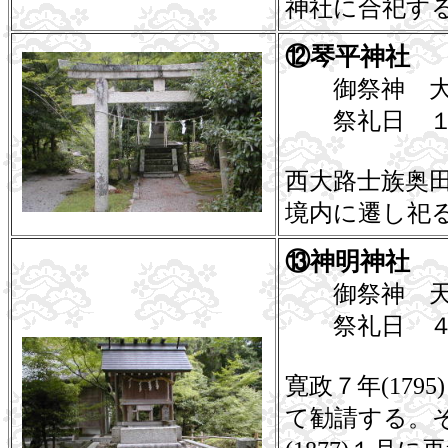
神社に合祀す
⑫琴平神社 
御祭神 大
祭礼日 １
西大路士族奥田
境内に遷し祀
⑬神明神社 
御祭神 天
祭礼日 ４
寛政７年(17
て勧請する。そ