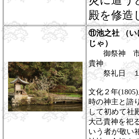
災に遭う
殿を修造
⑪池之社 （い
じゃ）
御祭神 市杵島
貴神
祭礼日 １
文化２年(18
時の神主と諮
して初めて社
大己貴神を祀る
いう者が敬い祀