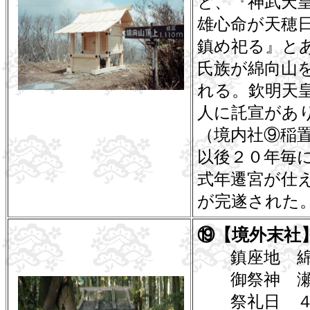
と、『神武天
雄心命が天穂
鎮め祀る』と
氏族が綿向山
れる。欽明天皇
人に託宣があ
（境内社⑨稲
以後２０年毎
式年遷宮が仕
が完遂された
⑲【境外末社
鎮座地 綿
御祭神 瀬
祭礼日 ４