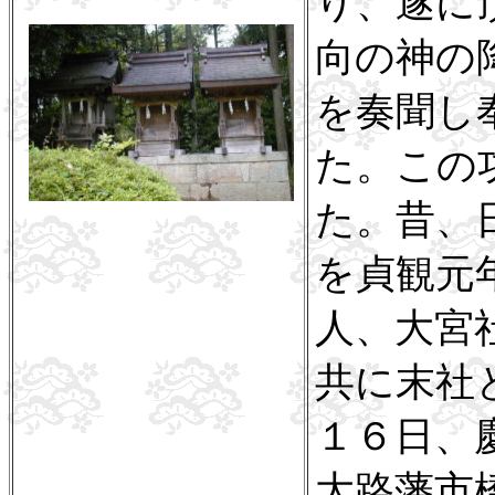
り、遂に
向の神の
を奏聞し
た。この
た。昔、
を貞観元年
人、大宮
共に末社と
１６日、慶
大路藩市