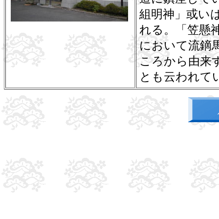
組明神」或い
れる。「笠懸
において流鏑
ころから由来
とも云われて