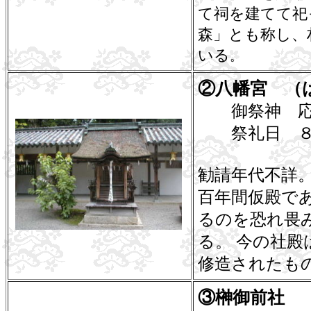
て祠を建てて祀
森」とも称し、
いる
。
②八幡宮 （
御祭神 応神天
祭礼日 ８
勧請年代不詳。
百年間仮殿であ
るのを恐れ畏
る。 今の社殿
修造されたも
③榊御前社 