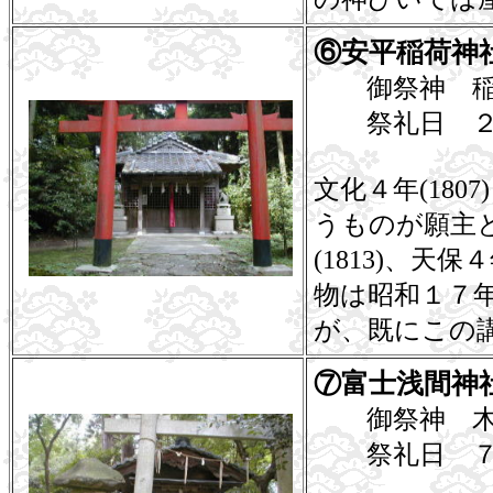
⑥安平稲荷神
御祭神 稲
祭礼日 ２
文化４年(18
うものが願主
(1813)、天
物は昭和１７
が、既にこの
⑦富士浅間神
御祭神 木
祭礼日 ７