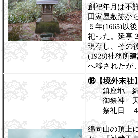
創祀年月は不
田家屋敷跡か
５年(1665
祀った。延享３
現存し、その
(1928)社
へ移されたが
⑱【境外末社
鎮座地 綿
御祭神 天
祭礼日 ４
綿向山の頂上