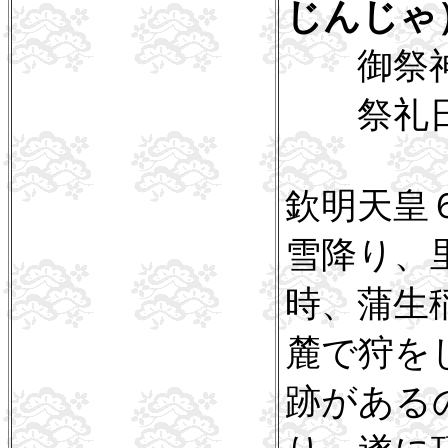
じんじゃ
御祭神
祭礼日
欽明天皇６
雪降り、
時、蒲生
麓で狩を
跡がある