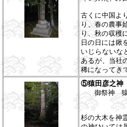
古くに中国よ
り、春の農事
り、秋の収穫
日の日には鍬
いじらないな
あるが、当社
稀になってき
⑤猿田彦之神
御祭神 猿
杉の大木を神
の神ひいては