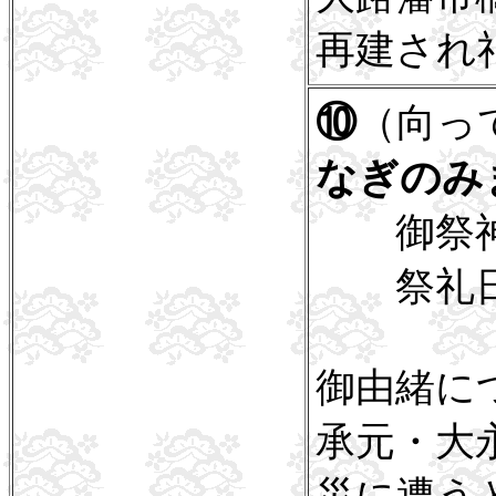
再建され
⑩
（向っ
なぎのみ
御祭神
祭礼日
御由緒に
承元・大