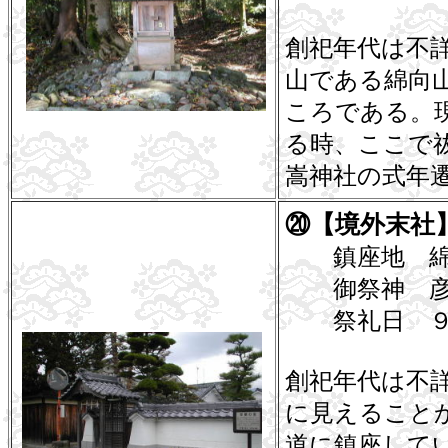
創祀年代は不
山である綿向
ころである。
る時、ここで
嵩神社の式年
⑳【境外末社
鎮座地 綿
御祭神 彦
祭礼日 ９
創祀年代は不詳
に見えること
道に鎮座して