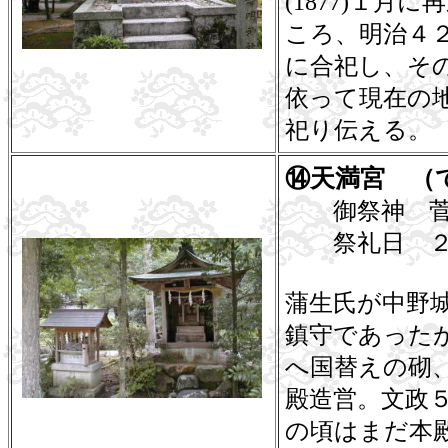
(1877)１
ころ、明治４２
に合祀し、その
依って現在の
祀り伝える。
⑭天満宮 （
御祭神 菅
祭礼日 ２
蒲生氏が中野
鎮守であったが
へ国替えの砌、
殿造営。文政５年
の頃はまだ本