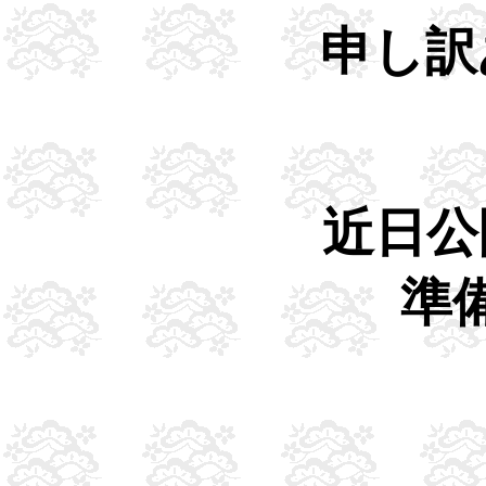
申し訳
近日公
準