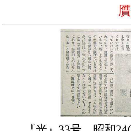
贋
『光』33号、昭和24(