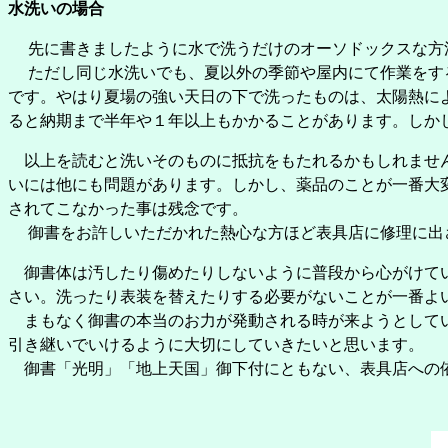
水洗いの場合
先に書きましたように水で洗うだけのオーソドックスな方法
ただし同じ水洗いでも、夏以外の季節や屋内にて作業をする
です。やはり夏場の強い天日の下で洗ったものは、太陽熱に
ると納期まで半年や１年以上もかかることがあります。しか
以上を読むと洗いそのものに抵抗をもたれるかもしれません
いには他にも問題があります。しかし、薬品のことが一番大
されてこなかった事は残念です。
御書をお許しいただかれた熱心な方ほど表具店に修理に出さ
御書体は汚したり傷めたりしないように普段から心がけてい
さい。洗ったり表装を替えたりする必要がないことが一番よ
まもなく御書の本当のお力が発動される時が来ようとしてい
引き継いでいけるように大切にしていきたいと思います。
御書「光明」「地上天国」御下付にともない、表具店への