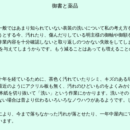
御書と薬品
般ではあまり知られていない表装の洗いについて私の考え方
とする今、汚れたり、傷んだりしている明主様の御軸や御額
作業内容を十分確認しないと取り返しのつかない失敗をしてし
与えてしまうからです。もう減ることはあっても増えること
年を経ているために、茶色く汚れていたりシミ、キズのある
最近のようにアクリル板も無く、汚れのひどいものをよくみか
紙を切り抜いて「洗い」という作業にかかります。洗いその
ない場合は昔より伝わるいろいろなノウハウがあるようです。
。
より、今まで落ちなかった汚れが落とせたり、一年中屋内に
います。