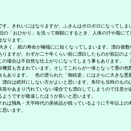
す。きれいにはなりますが、ふきんはボロボロになってしま
の「おひかり」を洗って御額にするとき、人体の汗や脂にて
はなります。
きく、紙の寿命が極端にに短くなってしまいます。漂白後数
ありますが、わずか二十年くらい前に漂白したものが前記のよ
の場合は不自然な仕上がりになってしまう事もあります。 
有機質も含まれています。そしてこれらが一体となって墨の色
合もあります。 色の塗られた「御絵姿」にはさらに大きな悪
、漂白は絶対にしない方がよいと思います。朱印も当時のもの
装やあまり汚れていない場合でも漂白してしまうので注意が
るようですが敬遠したほうが良いと思います。
れば飛鳥・天平時代の美術品が残っているように千年以上の
に思います。