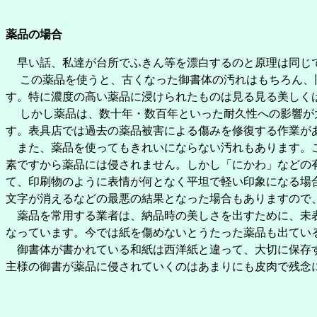
薬品の場合
早い話、私達が台所でふきん等を漂白するのと原理は同じで
この薬品を使うと、古くなった御書体の汚れはもちろん、旧
す。特に濃度の高い薬品に浸けられたものは見る見る美しく
しかし薬品は、数十年・数百年といった耐久性への影響が大
す。表具店では過去の薬品被害による傷みを修復する作業が
また、薬品を使ってもきれいにならない汚れもあります。こ
素ですから薬品には侵されません。しかし「にかわ」などの
て、印刷物のように表情が何となく平坦で軽い印象になる場
文字が消えるなどの最悪の結果となった場合もありますので
薬品を常用する業者は、納品時の美しさを出すために、未表
なっています。今では紙を傷めないとうたった薬品も出てい
御書体が書かれている和紙は西洋紙と違って、大切に保存す
主様の御書が薬品に侵されていくのはあまりにも皮肉で残念