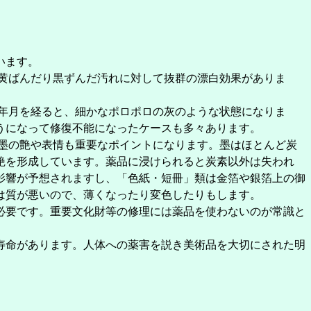
います。
黄ばんだり黒ずんだ汚れに対して抜群の漂白効果がありま
年月を経ると、細かなポロポロの灰のような状態になりま
うになって修復不能になったケースも多々あります。
墨の艶や表情も重要なポイントになります。墨はほとんど炭
艶を形成しています。薬品に浸けられると炭素以外は失われ
影響が予想されますし、「色紙・短冊」類は金箔や銀箔上の御
は質が悪いので、薄くなったり変色したりもします。
必要です。重要文化財等の修理には薬品を使わないのが常識と
寿命があります。人体への薬害を説き美術品を大切にされた明