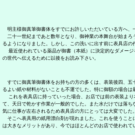
明主様御真筆御書体をすでにお許しいただいている方へ、一
二十一世紀まであと数年となり、御神業の本舞台が始まろう
るようになりました。しかし、この洗いに出す前に表具店の
最近使われている薬品が御書（本紙）に決定的なダメージを
の世代へ伝えるために以後をお読み下さい。
すでに御真筆御書体をお持ちの方の多くは、表装後四、五十
るよい紙や材料がないことも不運でした。特に御額の場合は
これを表具店に持っていった場合、お店では前の表装より本
て、天日で乾かす作業が一般的でした。また水だけでは落ち
気に仕事が左右されるため表具店の方にとっては大変でした
そこへ表具用の紙用漂白剤が現れました。これを使うことに
は大きなメリットがあり、今ではほとんどのお店で使われて