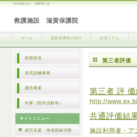
社会福祉法人 滋賀同仁会
救護施設 滋賀保護院
ホーム
滋賀保護院の紹介
生活リズム
利用状況
第三者評価
居宅訓練事業
通所事業
第三者 評 
http://www.ex.b
作業（院内活動等）
共通評価結
サイトメニュー
施設利用者・ア
就労支援・地域貢献活動