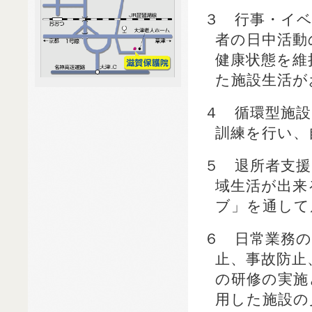
３ 行事・イ
者の日中活動
健康状態を維
た施設生活が
４ 循環型施
訓練を行い、
５ 退所者支
域生活が出来
ブ」を通して
６ 日常業務
止、事故防止
の研修の実施
用した施設の