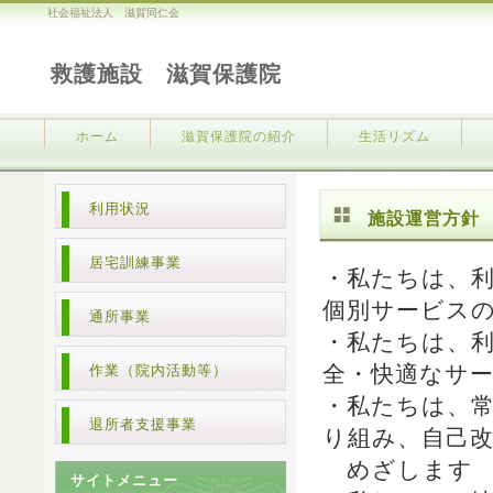
社会福祉法人 滋賀同仁会
救護施設 滋賀保護院
ホーム
滋賀保護院の紹介
生活リズム
利用状況
施設運営方針
居宅訓練事業
・私たちは、
個別サービス
通所事業
・私たちは、
全・快適なサ
作業（院内活動等）
・私たちは、
退所者支援事業
り組み、自己
めざします
サイトメニュー