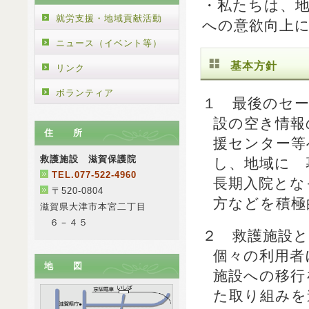
・私たちは、
就労支援・地域貢献活動
への意欲向上
ニュース（イベント等）
基本方針
リンク
ボランティア
１ 最後のセ
設の空き情報
住 所
援センター等
救護施設 滋賀保護院
し、地域に 
TEL.077-522-4960
長期入院とな
〒520-0804
方などを積極
滋賀県大津市本宮二丁目
６－４５
２ 救護施設
個々の利用者
地 図
施設への移行
た取り組みを