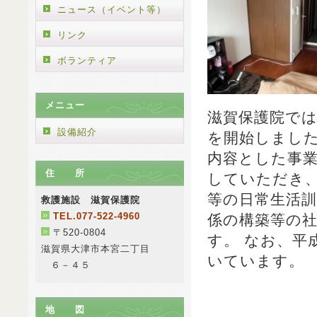
ニュース（イベント等）
リンク
ボランティア
メニュー
滋賀保護院では
設備紹介
を開始しました
内容とした事
住 所
していただき
等の日常生活訓
救護施設 滋賀保護院
TEL.077-522-4960
係の構築等の
〒520-0804
す。 なお、平
滋賀県大津市本宮二丁目
いています。
６－４５
地 図