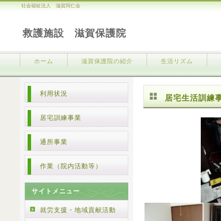
社会福祉法人 滋賀同仁会
救護施設 滋賀保護院
ホーム
滋賀保護院の紹介
生活リズム
利用状況
居宅生活訓練
居宅訓練事業
通所事業
作業（院内活動等）
サイトメニュー
就労支援・地域貢献活動