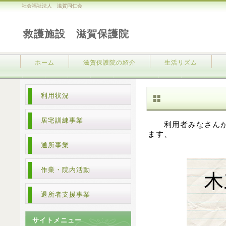
社会福祉法人 滋賀同仁会
救護施設 滋賀保護院
ホーム
滋賀保護院の紹介
生活リズム
利用状況
居宅訓練事業
利用者みなさんがい
ます、
通所事業
作業・院内活動
退所者支援事業
サイトメニュー