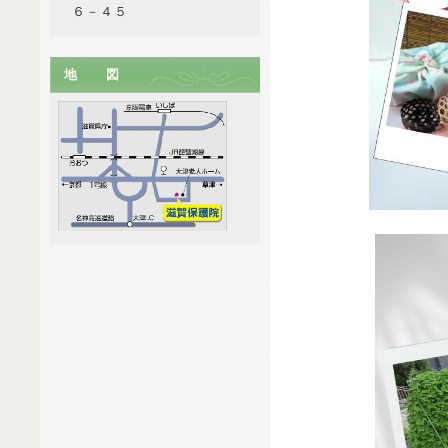
６－４５
地 図