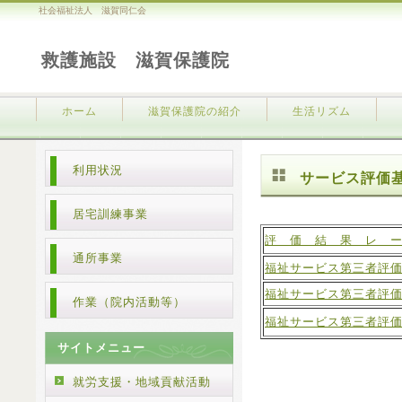
社会福祉法人 滋賀同仁会
救護施設 滋賀保護院
ホーム
滋賀保護院の紹介
生活リズム
利用状況
サービス評価
居宅訓練事業
評 価 結 果 レ 
通所事業
福祉サービス第三者評
福祉サービス第三者評
作業（院内活動等）
福祉サービス第三者評
サイトメニュー
就労支援・地域貢献活動