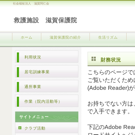
社会福祉法人 滋賀同仁会
救護施設 滋賀保護院
ホーム
滋賀保護院の紹介
生活リズム
利用状況
財務状況
こちらのページで
居宅訓練事業
ご覧いただくため
通所事業
(Adobe Reade
作業（院内活動等）
お持ちでない方は
で入手できます。
サイトメニュー
下記のAdobe Re
クラブ活動
ロードサイトへジ